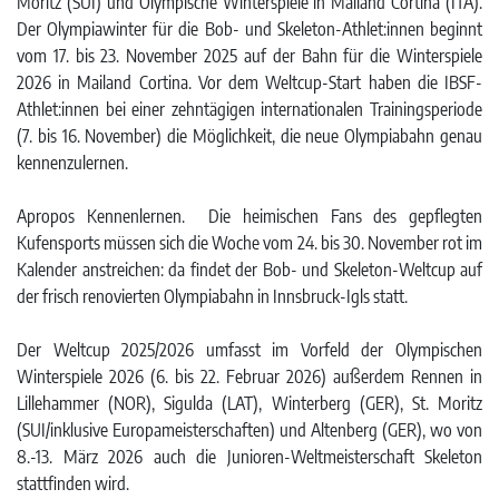
Moritz (SUI) und Olympische Winterspiele in Mailand Cortina (ITA).
Der Olympiawinter für die Bob- und Skeleton-Athlet:innen beginnt
vom 17. bis 23. November 2025 auf der Bahn für die Winterspiele
2026 in Mailand Cortina. Vor dem Weltcup-Start haben die IBSF-
Athlet:innen bei einer zehntägigen internationalen Trainingsperiode
(7. bis 16. November) die Möglichkeit, die neue Olympiabahn genau
kennenzulernen.
Apropos Kennenlernen. Die heimischen Fans des gepflegten
Kufensports müssen sich die Woche vom 24. bis 30. November rot im
Kalender anstreichen: da findet der Bob- und Skeleton-Weltcup auf
der frisch renovierten Olympiabahn in Innsbruck-Igls statt.
Der Weltcup 2025/2026 umfasst im Vorfeld der Olympischen
Winterspiele 2026 (6. bis 22. Februar 2026) außerdem Rennen in
Lillehammer (NOR), Sigulda (LAT), Winterberg (GER), St. Moritz
(SUI/inklusive Europameisterschaften) und Altenberg (GER), wo von
8.-13. März 2026 auch die Junioren-Weltmeisterschaft Skeleton
stattfinden wird.