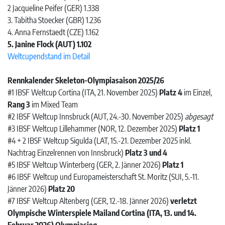
2 Jacqueline Peifer (GER) 1.338
3. Tabitha Stoecker (GBR) 1.236
4. Anna Fernstaedt (CZE) 1.162
5. Janine Flock (AUT) 1.102
Weltcupendstand im Detail
Rennkalender Skeleton-Olympiasaison 2025/26
#1 IBSF Weltcup Cortina (ITA, 21. November 2025)
Platz 4
im Einzel,
Rang 3
im Mixed Team
#2 IBSF Weltcup Innsbruck (AUT, 24.-30. November 2025)
abgesagt
#3 IBSF Weltcup Lillehammer (NOR, 12. Dezember 2025)
Platz 1
#4 + 2 IBSF Weltcup Sigulda (LAT, 15.-21. Dezember 2025 inkl.
Nachtrag Einzelrennen von Innsbruck)
Platz 3 und 4
#5 IBSF Weltcup Winterberg (GER, 2. Jänner 2026)
Platz 1
#6 IBSF Weltcup und Europameisterschaft St. Moritz (SUI, 5.-11.
Jänner 2026)
Platz 20
#7 IBSF Weltcup Altenberg (GER, 12.-18. Jänner 2026)
verletzt
Olympische Winterspiele Mailand Cortina (ITA, 13. und 14.