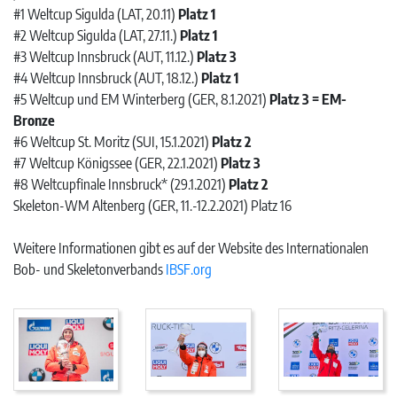
#1 Weltcup Sigulda (LAT, 20.11)
Platz 1
#2 Weltcup Sigulda (LAT, 27.11.)
Platz 1
#3 Weltcup Innsbruck (AUT, 11.12.)
Platz 3
#4 Weltcup Innsbruck (AUT, 18.12.)
Platz 1
#5 Weltcup und EM Winterberg (GER, 8.1.2021)
Platz 3 = EM-
Bronze
#6 Weltcup St. Moritz (SUI, 15.1.2021)
Platz 2
#7 Weltcup Königssee (GER, 22.1.2021)
Platz 3
#8 Weltcupfinale Innsbruck* (29.1.2021)
Platz 2
Skeleton-WM Altenberg (GER, 11.-12.2.2021) Platz 16
Weitere Informationen gibt es auf der Website des Internationalen
Bob- und Skeletonverbands
IBSF.org