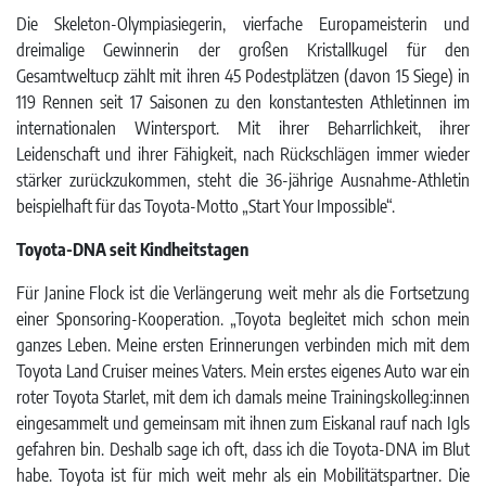
Die Skeleton-Olympiasiegerin, vierfache Europameisterin und
dreimalige Gewinnerin der großen Kristallkugel für den
Gesamtweltucp zählt mit ihren 45 Podestplätzen (davon 15 Siege) in
119 Rennen seit 17 Saisonen zu den konstantesten Athletinnen im
internationalen Wintersport. Mit ihrer Beharrlichkeit, ihrer
Leidenschaft und ihrer Fähigkeit, nach Rückschlägen immer wieder
stärker zurückzukommen, steht die 36-jährige Ausnahme-Athletin
beispielhaft für das Toyota-Motto „Start Your Impossible“.
Toyota-DNA seit Kindheitstagen
Für Janine Flock ist die Verlängerung weit mehr als die Fortsetzung
einer Sponsoring-Kooperation. „Toyota begleitet mich schon mein
ganzes Leben. Meine ersten Erinnerungen verbinden mich mit dem
Toyota Land Cruiser meines Vaters. Mein erstes eigenes Auto war ein
roter Toyota Starlet, mit dem ich damals meine Trainingskolleg:innen
eingesammelt und gemeinsam mit ihnen zum Eiskanal rauf nach Igls
gefahren bin. Deshalb sage ich oft, dass ich die Toyota-DNA im Blut
habe. Toyota ist für mich weit mehr als ein Mobilitätspartner. Die