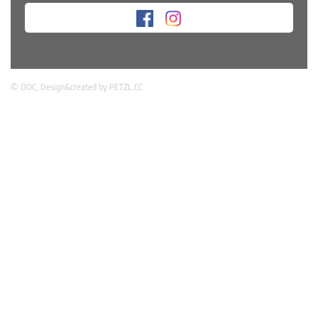
© ÖOC, Design&created by
PETZL.CC