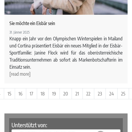
Sie möchte ein Eisbär sein
31. Jänner 2025
Knapp ein Jahr vor den Olympischen Winterspielen in Mailand
und Cortina präsentiert Eisbär ein neues Mitglied in der Eisbär-
Sportfamilie: Janine Flock wird für das oberösterreichische
Traditionsunternehmen ab sofort als Markenbotschafterin im
Einsatz sein.
[read more]
4
15
16
17
18
19
20
21
22
23
24
25
Unterstützt von: