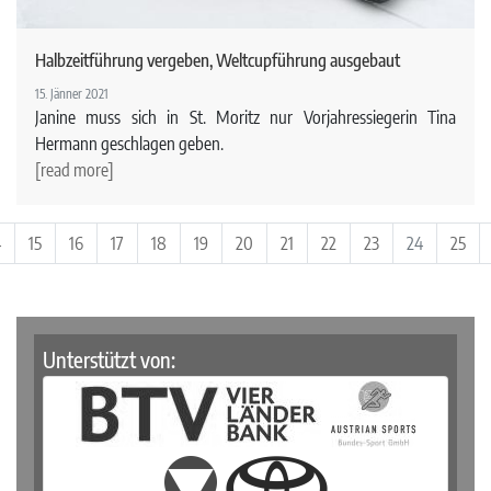
Halbzeitführung vergeben, Weltcupführung ausgebaut
15. Jänner 2021
Janine muss sich in St. Moritz nur Vorjahressiegerin Tina
Hermann geschlagen geben.
[read more]
4
15
16
17
18
19
20
21
22
23
24
25
Unterstützt von: