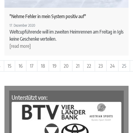
"Nehme Fehler in mein System positiv auf"
17. Dezember 2020
Weltcupführende will im zweiten Heimrennen am Freitag in Igls
keine Geschenke verteilen.
[read more]
4
15
16
17
18
19
20
21
22
23
24
25
Unterstützt von: